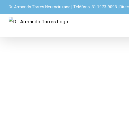
Saltar
Dr. Armando Torres Neurocirujano | Teléfono:
81 1973-9098 |
Direc
al
contenido