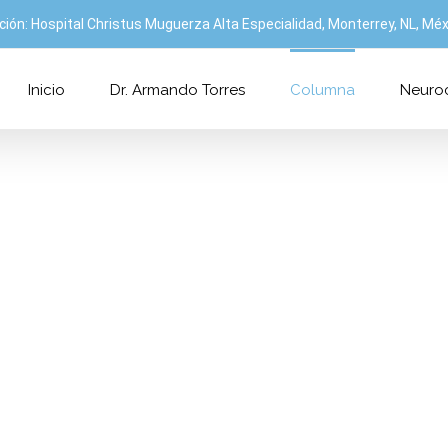
ción: Hospital Christus Muguerza Alta Especialidad, Monterrey, NL, Méx
Inicio
Dr. Armando Torres
Columna
Neuroc