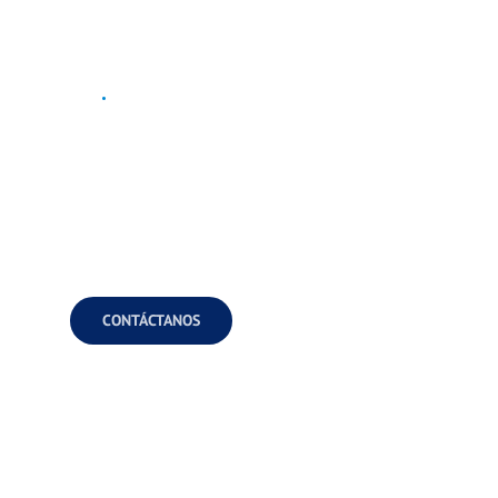
Dr
.
Armando Torres | Hernia 
Universidad Autónoma de Nuevo León | Especialist
Ced. Prof. 8950546. | Ced. Prof. Especialista 552
CONTÁCTANOS