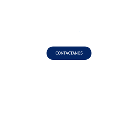
Universidad Autónoma de Nuevo León | Especialista
en Neurocirugía
Ced. Prof. 8950546. | Ced. Prof. Especialista
5525678
.
CONTÁCTANOS