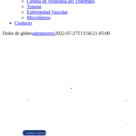
Cirugía de Neuralgia del Trigémino
Trauma
Enfermedad Vascular
Misceláneos
Contacto
Dolor de glúteo
admintorres
2022-07-27T13:56:21-05:00
Dolor de glúteo
.
Dr
.
Armando Torres | Neurocirujano Especialista
.
Universidad Autónoma de Nuevo León | Especialista en Ne
Ced. Prof. 8950546. | Ced. Prof. Especialista 5525678
.
Contáctanos