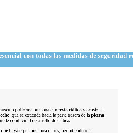
sencial con todas las medidas de seguridad 
músculo piriforme presiona el
nervio ciático
y ocasiona
recho
, que se extiende hacia la parte trasera de la
pierna
.
ede conducir al desarrollo de ciática.
ble que haya espasmos musculares, permitiendo una