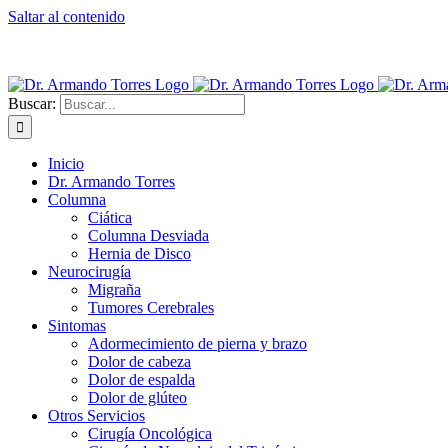
Saltar al contenido
Dr. Armando Torres Neurocirujano | Teléfono:
81 1973-9098 |
Direcci
Buscar:
Inicio
Dr. Armando Torres
Columna
Ciática
Columna Desviada
Hernia de Disco
Neurocirugía
Migraña
Tumores Cerebrales
Sintomas
Adormecimiento de pierna y brazo
Dolor de cabeza
Dolor de espalda
Dolor de glúteo
Otros Servicios
Cirugía Oncológica