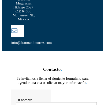
Muguerza,
Hidalgo 2527,
C.P. 64060,
Monterrey, NL,
México.
info@drarmandotorres.com
Contacto
.
Te invitamos a llenar el siguiente formulario para
agendar una cita o solicitar mayor información
.
Tu nombre