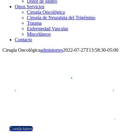
Dolor de glúteo
Otros Servicios
Cirugía Oncológica
Cirugía de Neuralgia del Trigémino
Trauma
Enfermedad Vascular
Misceláneos
Contacto
Cirugía Oncológica
admintorres
2022-07-27T13:58:30-05:00
Cirugía Oncológica
.
Dr
.
Armando Torres | Neurocirujano Especialista
.
Universidad Autónoma de Nuevo León | Especialista en
Neurocirugía
Ced. Prof. 8950546. | Ced. Prof. Especialista 5525678
.
Contáctanos