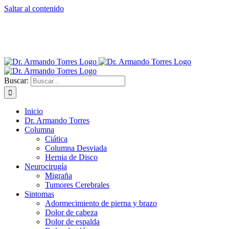
Saltar al contenido
Dr. Armando Torres Neurocirujano | Teléfono:
81 1973-9098 |
Dirección: Hospital Christus Muguerza Alta Especialidad,
Monterrey, NL, México.
Buscar:
Inicio
Dr. Armando Torres
Columna
Ciática
Columna Desviada
Hernia de Disco
Neurocirugía
Migraña
Tumores Cerebrales
Sintomas
Adormecimiento de pierna y brazo
Dolor de cabeza
Dolor de espalda